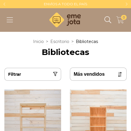
ENVÍOS A TODO EL PAÍS
0
Inicio
>
Escritorio
>
Bibliotecas
Bibliotecas
Filtrar