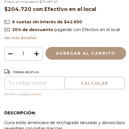
Precio sin impuestos
$211.487,60
$204.720
con
Efectivo en el local
6
cuotas sin interés de
$42.650
20% de descuento
pagando con Efectivo en el local
Ver más detalles
CAMBIAR CP
Entregas para el CP:
Medios de envío
CALCULAR
No sé mi código postal
DESCRIPCIÓN:
Cuna estilo americano de enchapado ranurado y dorsos lisos
revesibles con patas macizas.