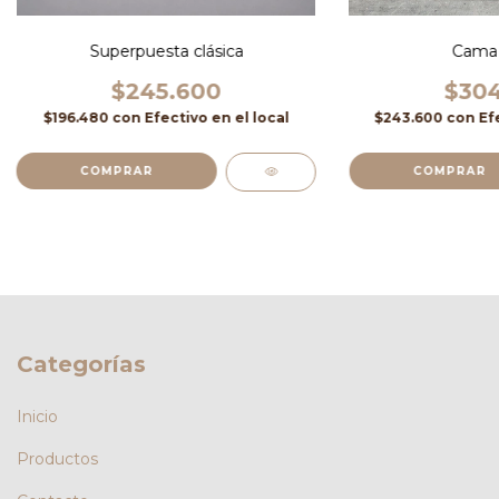
Superpuesta clásica
Cama 
$245.600
$304
$196.480
con
Efectivo en el local
$243.600
con
Ef
COMPRAR
Categorías
Inicio
Productos