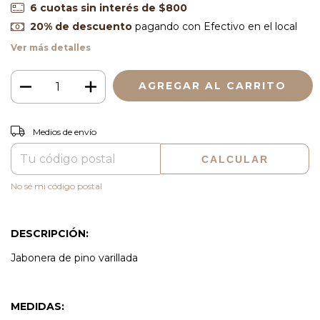
6
cuotas sin interés de
$800
20% de descuento
pagando con Efectivo en el local
Ver más detalles
CAMBIAR CP
Entregas para el CP:
Medios de envío
CALCULAR
No sé mi código postal
DESCRIPCIÓN:
Jabonera de pino varillada
MEDIDAS: