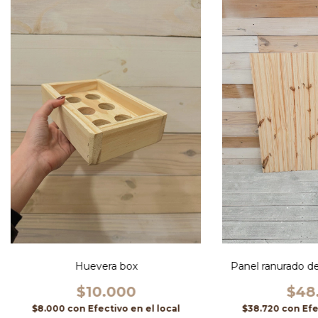
Huevera box
Panel ranurado d
$10.000
$48
$8.000
con
Efectivo en el local
$38.720
con
Efe