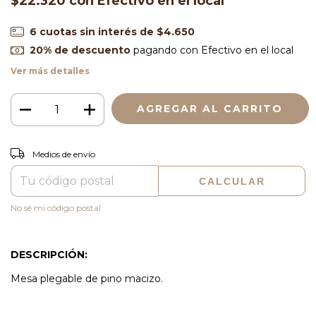
$22.320
con
Efectivo en el local
6
cuotas sin interés de
$4.650
20% de descuento
pagando con Efectivo en el local
Ver más detalles
CAMBIAR CP
Entregas para el CP:
Medios de envío
CALCULAR
No sé mi código postal
DESCRIPCIÓN:
Mesa plegable de pino macizo.