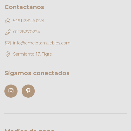
Contactános
5491128270224
01128270224
info@emejotamuebles.com
Sarmiento 17, Tigre
Sigamos conectados