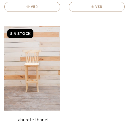
VER
VER
SIN STOCK
Taburete thonet